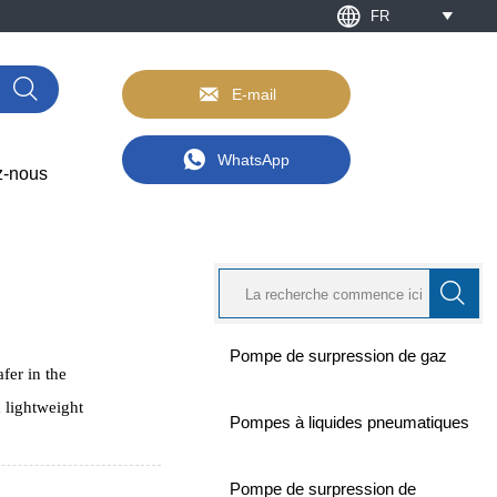

FR



E-mail

WhatsApp
z-nous

Pompe de surpression de gaz
fer in the
 lightweight
Pompes à liquides pneumatiques
Pompe de surpression de