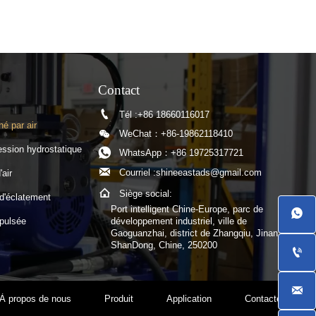
Contact

Tél :+86 18660116017
é par air

WeChat：+86-19862118410
ession hydrostatique

WhatsApp：+86 19725317721

Courriel :shineeastads@gmail.com
'air

Siège social:
d'éclatement
Port intelligent Chine-Europe, parc de

développement industriel, ville de
 pulsée
Gaoguanzhai, district de Zhangqiu, Jinan,
ShanDong, Chine, 250200


À propos de nous
Produit
Application
Contactez-nous